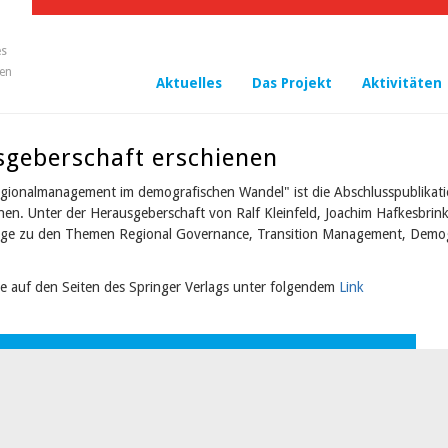
es
en
Aktuelles
Das Projekt
Aktivitäten
geberschaft erschienen
egionalmanagement im demografischen Wandel" ist die Abschlusspublikat
nen. Unter der Herausgeberschaft von Ralf Kleinfeld, Joachim Hafkesbrink
rage zu den Themen Regional Governance, Transition Management, Demo
ie auf den Seiten des Springer Verlags unter folgendem
Link