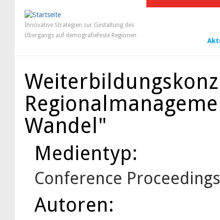
Innovative Strategien zur Gestaltung des
Übergangs auf demografiefeste Regionen
Akt
Weiterbildungskonz
Regionalmanagemen
Wandel"
Medientyp:
Conference Proceeding
Autoren: