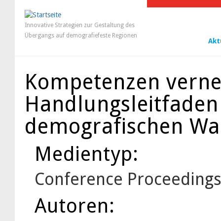
Innovative Strategien zur Gestaltung des
Übergangs auf demografiefeste Regionen
Akt
Kompetenzen verne
Handlungsleitfaden 
demografischen Wan
Medientyp:
Conference Proceeding
Autoren: