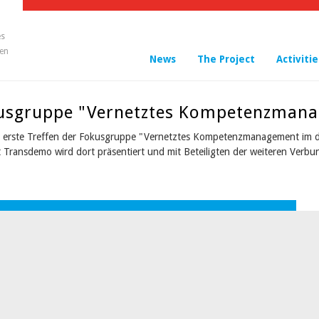
es
en
News
The Project
Activitie
okusgruppe "Vernetztes Kompetenzman
s erste Treffen der Fokusgruppe "Vernetztes Kompetenzmanagement im 
t Transdemo wird dort präsentiert und mit Beteiligten der weiteren Ver