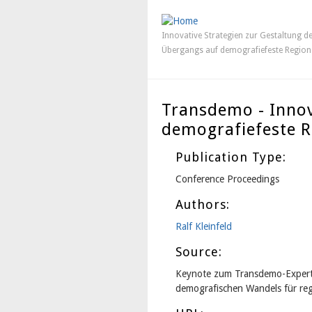
Innovative Strategien zur Gestaltung d
Übergangs auf demografiefeste Region
Transdemo - Innov
demografiefeste 
Publication Type:
Conference Proceedings
Authors:
Ralf Kleinfeld
Source:
Keynote zum Transdemo-Experte
demografischen Wandels für reg