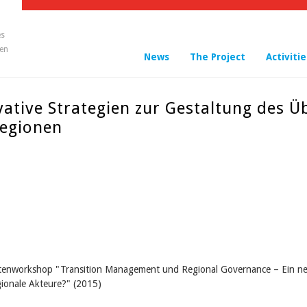
es
en
News
The Project
Activitie
ative Strategien zur Gestaltung des Ü
Regionen
nworkshop "Transition Management und Regional Governance – Ein neu
ionale Akteure?" (2015)